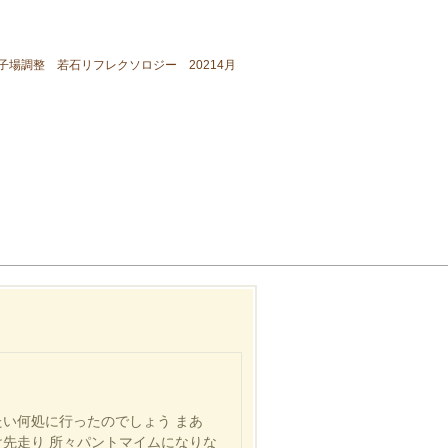
子場調整 若石リフレクソロジー 20214月
たい何処に行ったのでしょう まあ
け先走り 所々パントマイムになりな