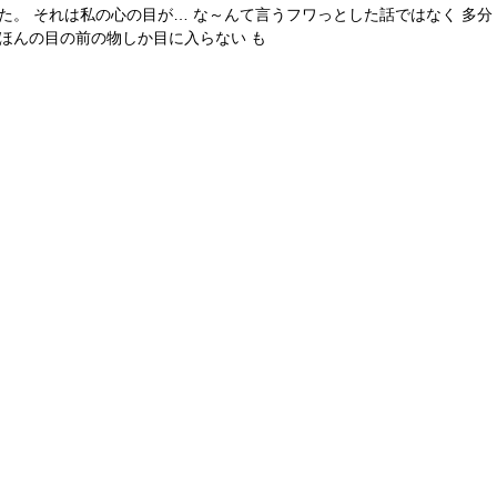
た。 それは私の心の目が… な～んて言うフワっとした話ではなく 多分
ほんの目の前の物しか目に入らない も