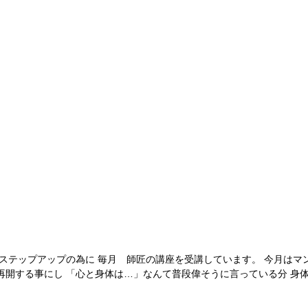
のステップアップの為に 毎月 師匠の講座を受講しています。 今月は
再開する事にし 「心と身体は…」なんて普段偉そうに言っている分 身